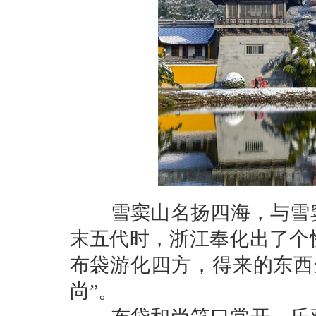
雪窦山名扬四海，与雪窦
末五代时，浙江奉化出了个
布袋游化四方，得来的东西
尚”。