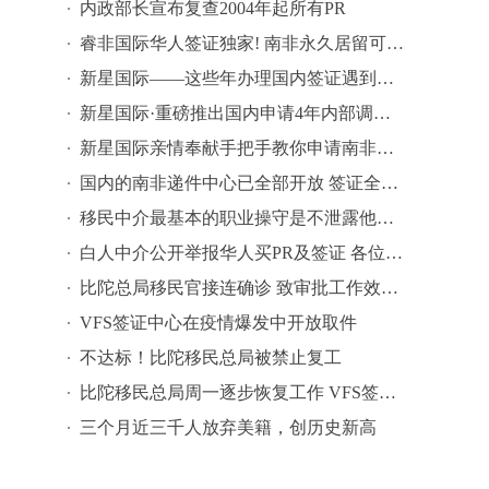
内政部长宣布复查2004年起所有PR
睿非国际华人签证独家! 南非永久居留可在国内直接办理
新星国际——这些年办理国内签证遇到的奇葩问题
新星国际·重磅推出国内申请4年内部调动签证〖2020年升级版〗
新星国际亲情奉献手把手教你申请南非税号
国内的南非递件中心已全部开放 签证全力收件中
移民中介最基本的职业操守是不泄露他人信息
白人中介公开举报华人买PR及签证 各位华人切记注意保护个人信息！
比陀总局移民官接连确诊 致审批工作效率极其低下
VFS签证中心在疫情爆发中开放取件
不达标！比陀移民总局被禁止复工
比陀移民总局周一逐步恢复工作 VFS签证中心月中开始只取不递
三个月近三千人放弃美籍，创历史新高