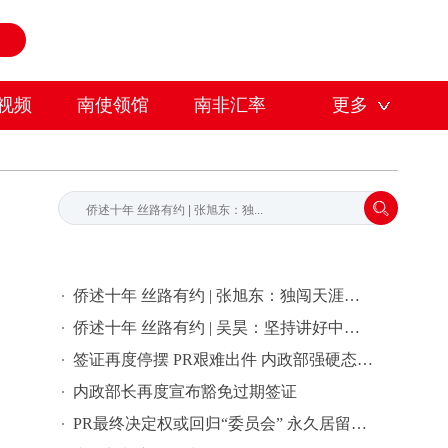
视频
南使领馆
南非汇率
更多
侨述十年 丝路有约 | 张旭东：独闯天涯，人生走的每一步都是一场战斗
侨述十年 丝路有约 | 吴昊：坚持讲好中国故事，做中俄友谊的双向使者
签证再度停摆 PR艰难出件 内政部强硬态度让外国人吃不消
内政部长再度宣布豁免过期签证
PR最终决定权或回归“委员会” 永久居留恐将大规模难产