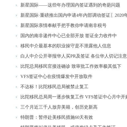
新星国际——这些年办理国内签证遇到的奇葩问题
新星国际·重磅推出国内申请4年内部调动签证〖2020年升
新星国际亲情奉献手把手教你申请南非税号
国内的南非递件中心已全部开放 签证全力收件中
移民中介最基本的职业操守是不泄露他人信息
白人中介公开举报华人买PR及签证 各位华人切记注意保
比陀总局移民官接连确诊 致审批工作效率极其低下
VFS签证中心在疫情爆发中开放取件
不达标！比陀移民总局被禁止复工
比陀移民总局周一逐步恢复工作 VFS签证中心月中开
三个月近三千人放弃美籍，创历史新高
特朗普：暂停赴美移民措施60天有效