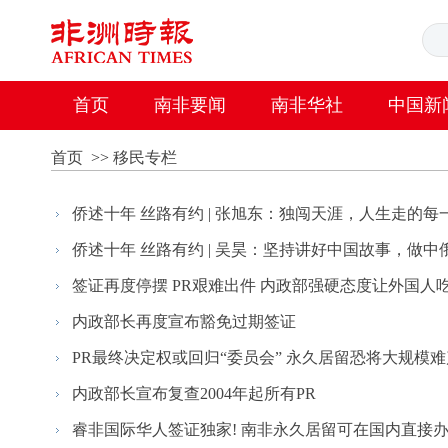
首页
南非要闻
南非华社
中国新
首页
>>
移民专栏
侨述十年 丝路有约 | 张旭东：独闯天涯，人生走的每一步
侨述十年 丝路有约 | 吴昊：坚持讲好中国故事，做中俄友
签证再度停摆 PR艰难出件 内政部强硬态度让外国人
内政部长再度宣布豁免过期签证
PR最终决定权或回归“委员会” 永久居留恐将大规模难
内政部长宣布复查2004年起所有PR
睿非国际华人签证独家! 南非永久居留可在国内直接