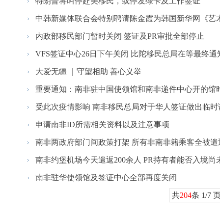
特朗普将叫停赴美移民，或停发绿卡及工作签证
中韩新媒体联合会特别聘请陈金霞为韩国新华网《艺术专
内政部移民部门暂时关闭 签证及PR审批全部停止
VFS签证中心26日下午关闭 比陀移民总局在等最终通
大爱无疆 ｜守望相助 善心义举
重要通知：南非驻中国使领馆和南非递件中心开的馆
受此次疫情影响 南非移民总局对于华人签证做出临时
申请南非ID所需相关资料以及注意事项
南非两政府部门间政策打架 所有非南非籍乘客全被遣
南非约堡机场今天遣返200余人 PR持有者能否入境尚
南非驻华使领馆及签证中心全部再度关闭
共
204
条 1/7 