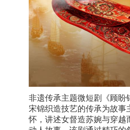
非遗传承主题微短剧《顾盼锦
宋锦织造技艺的传承为故事
怀，讲述女督造苏婉与穿越