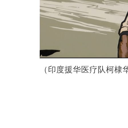
（印度援华医疗队柯棣