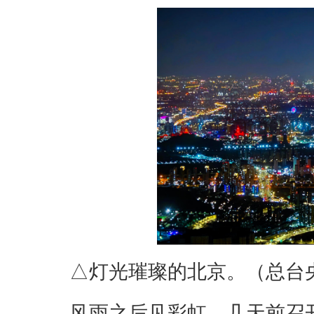
△灯光璀璨的北京。（总台
风雨之后见彩虹。几天前召