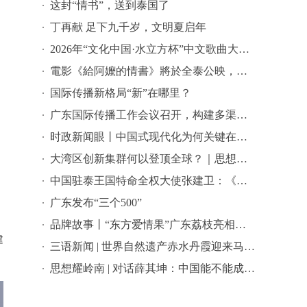
这封“情书”，送到泰国了
丁再献 足下九千岁，文明夏启年
2026年“文化中国·水立方杯”中文歌曲大赛总决赛落幕，选手精彩表现来啦→
電影《給阿嬤的情書》將於全泰公映，導演藍鴻春推薦潮汕美景美食
国际传播新格局“新”在哪里？
广东国际传播工作会议召开，构建多渠道立体式对外传播格局引热议
时政新闻眼丨中国式现代化为何关键在科技现代化？总书记作出战略指引
大湾区创新集群何以登顶全球？｜思想耀岭南
中国驻泰王国特命全权大使张建卫：《给阿嬷的情书》是讲好中国故事的好抓手
广东发布“三个500”
品牌故事丨“东方爱情果”广东荔枝亮相全球农遗遴选答辩会
建
三语新闻 | 世界自然遗产赤水丹霞迎来马来西亚代表团 ——海外嘉宾点赞世界自然遗产赤水丹霞：这里值得让更多国际游客看见
思想耀岭南 | 对话薛其坤：中国能不能成为世界科学中心？