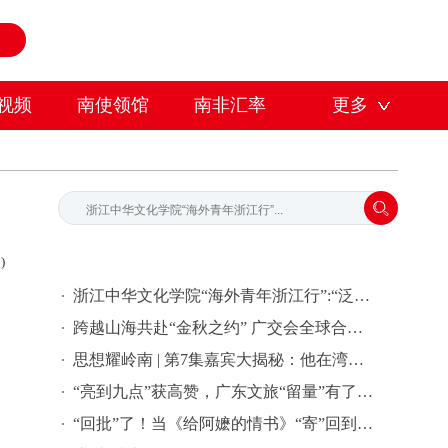
视频
南使领馆
南非汇率
更多
)
浙江中华文化学院“海外青年浙江行”:“泛舟富春江上-寻味中华文脉”中华文化研学之旅活动
跨越山海共赴“金秋之约” 广交会全球合作伙伴签约活动在穗举行
思想耀岭南 | 第7集嘉宾大揭秘：他在湾区批量孵化独角兽企业
“亮到九点”获高赞，广东文旅“留量”有了新密码 | 文旅友好看广东②
“回批”了！当《给阿嬷的情书》“寄”回到故事发生地泰国……