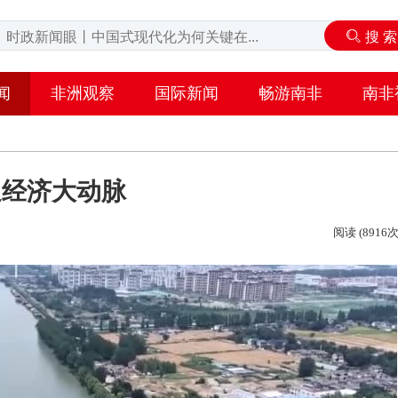
闻
非洲观察
国际新闻
畅游南非
南非
通经济大动脉
阅读 (8916次