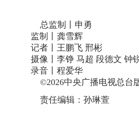
总监制丨申勇
监制丨龚雪辉
记者丨王鹏飞 邢彬
摄像丨李铮 马超 段德文 钟锐
录音丨程爱华
©2026中央广播电视总
责任编辑：孙琳萱