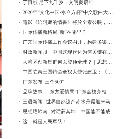
丁再献 足下九千岁，文明夏启年
2026年“文化中国·水立方杯”中文歌曲大赛总决赛落幕，选手精彩表现来啦→
電影《給阿嬤的情書》將於全泰公映，導演藍鴻春推薦潮汕美景美食
国际传播新格局“新”在哪里？
广东国际传播工作会议召开，构建多渠道立体式对外传播格局引热议
时政新闻眼丨中国式现代化为何关键在科技现代化？总书记作出战略指引
大湾区创新集群何以登顶全球？｜思想耀岭南
中国驻泰王国特命全权大使张建卫：《给阿嬷的情书》是讲好中国故事的好抓手
广东发布“三个500”
品牌故事丨“东方爱情果”广东荔枝亮相全球农遗遴选答辩会
三语新闻 | 世界自然遗产赤水丹霞迎来马来西亚代表团 ——海外嘉宾点赞世界自然遗产赤水丹霞：这里值得让更多国际游客看见
思想耀岭南 | 对话薛其坤：中国能不能成为世界科学中心？
这，就是人民军队！