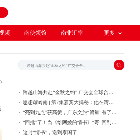
视频
南使领馆
南非汇率
更多
)
跨越山海共赴“金秋之约” 广交会全球合作伙伴签约活动在穗举行
思想耀岭南 | 第7集嘉宾大揭秘：他在湾区批量孵化独角兽企业
至
“亮到九点”获高赞，广东文旅“留量”有了新密码 | 文旅友好看广东②
“回批”了！当《给阿嬷的情书》“寄”回到故事发生地泰国……
这封“情书”，送到泰国了