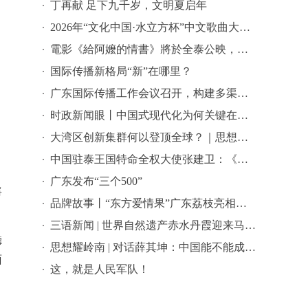
丁再献 足下九千岁，文明夏启年
2026年“文化中国·水立方杯”中文歌曲大赛总决赛落幕，选手精彩表现来啦→
電影《給阿嬤的情書》將於全泰公映，導演藍鴻春推薦潮汕美景美食
国际传播新格局“新”在哪里？
广东国际传播工作会议召开，构建多渠道立体式对外传播格局引热议
时政新闻眼丨中国式现代化为何关键在科技现代化？总书记作出战略指引
大湾区创新集群何以登顶全球？｜思想耀岭南
中国驻泰王国特命全权大使张建卫：《给阿嬷的情书》是讲好中国故事的好抓手
广东发布“三个500”
將
品牌故事丨“东方爱情果”广东荔枝亮相全球农遗遴选答辩会
三语新闻 | 世界自然遗产赤水丹霞迎来马来西亚代表团 ——海外嘉宾点赞世界自然遗产赤水丹霞：这里值得让更多国际游客看见
聽
思想耀岭南 | 对话薛其坤：中国能不能成为世界科学中心？
面
这，就是人民军队！