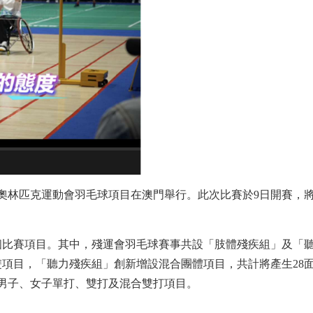
奧林匹克運動會羽毛球項目在澳門舉行。此次比賽於9日開賽，
比賽項目。其中，殘運會羽毛球賽事共設「肢體殘疾組」及「
項目，「聽力殘疾組」創新增設混合團體項目，共計將產生28
男子、女子單打、雙打及混合雙打項目。