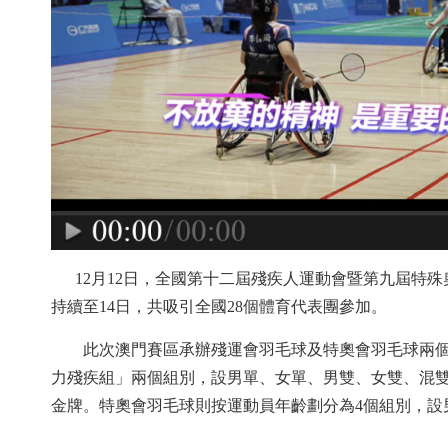
12月12日，全國第十二屆殘疾人運動會暨第九屆特殊
持續至14日，共吸引全國28個體育代表團參加。
此次澳門賽區承辦殘運會羽毛球及特奧會羽毛球兩個
力殘疾組」兩個組別，設男單、女單、男雙、女雙、混雙
金牌。特奧會羽毛球則按運動員年齡劃分為4個組別，設