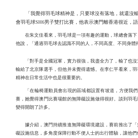
「我覺得羽毛球精神是，只要球沒有落地，就還沒輸
會羽毛球SH6男子雙打比賽，他表示澳門離香港很近，
在朱文佳看來，羽毛球是一項有趣的運動，球總會落下，
他說，「通過羽毛球去認識不同的人，不同高度、不同身體
「對手是全國冠軍，實力很強，我盡全力了，輸了也沒遺憾
輸給了北京隊選手，但他并未覺得遺憾。在李仁平看來，羽
精神在日常生活中也是很重要的。
「在輪椅運動員會出現的區域都設置有坡道，方便我們用
賽，她覺得澳門比賽場館的無障礙設施做得很好。談到羽毛
變得開朗了許多。
據介紹，澳門持續推進無障礙環境建設，賽前推出了「無
礙設施信息，多角度保障行動不便人士的出行體驗，讓他們也