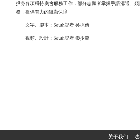
投身各項殘特奧會服務工作，部分志願者掌握手語溝通、殘
務，提供有力的後勤保障。
文字、腳本：South記者 吳採倩
視頻、設計：South記者 秦少龍
关于我们
法