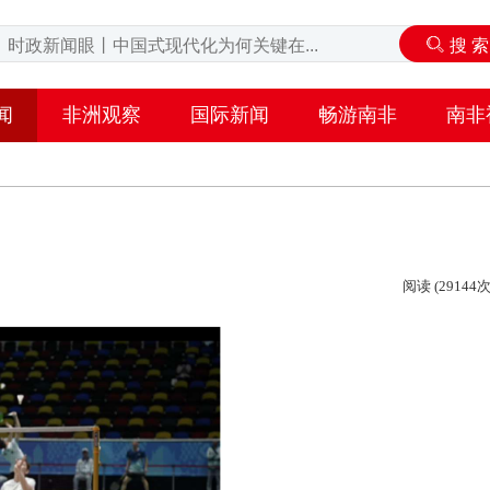
闻
非洲观察
国际新闻
畅游南非
南非
阅读 (29144次