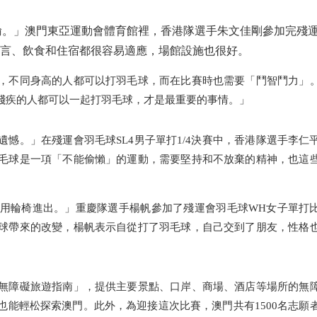
。」澳門東亞運動會體育館裡，香港隊選手朱文佳剛參加完殘
語言、飲食和住宿都很容易適應，場館設施也很好。
不同身高的人都可以打羽毛球，而在比賽時也需要「鬥智鬥力」
殘疾的人都可以一起打羽毛球，才是最重要的事情。」
。」在殘運會羽毛球SL4男子單打1/4決賽中，香港隊選手李仁
毛球是一項「不能偷懶」的運動，需要堅持和不放棄的精神，也這
輪椅進出。」重慶隊選手楊帆參加了殘運會羽毛球WH女子單打
球帶來的改變，楊帆表示自從打了羽毛球，自己交到了朋友，性格
障礙旅遊指南」，提供主要景點、口岸、商場、酒店等場所的無
能輕松探索澳門。此外，為迎接這次比賽，澳門共有1500名志願