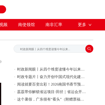
视频
南使领馆
南非汇率
更多
)
时政新闻眼丨从四个维度读懂今年以来中国元首外交
时政专题片丨奋力开创中国式现代化建设新局面——习近平总书记今年以来治国理政纪实
阅读就要百变出彩！2026南国书香节预热先导片发布
荔荔带你解锁省运项目·田径｜省运会开幕式倒计时2天
这个暑假，广东很有“看头”（附赠票福利）